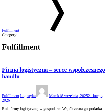
Fulfillment
Category:
Fulfillment
Firma logistyczna – serce współczesnego
handlu
Categories:
Author
Posted
on
Fulfillment
Logistyka
Marek
18 września, 2025
21 lutego,
2026
Rola firmy logistycznej w gospodarce Współczesna gospodarka