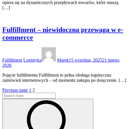
opiera się na dynamicznych przepływach towarów, które muszą
[…]
Fulfillment – niewidoczna przewaga w e-
commerce
Categories:
Author
Posted
on
Fulfillment
Logistyka
Marek
15 września, 2025
21 lutego,
2026
Pojęcie fulfillmentu Fulfillment to pełna obsługa logistyczna
zamówień internetowych – od momentu zakupu po doręczenie. […]
Stronicowanie
Page
Page
Previous page
1
2
Search
wpisów
for:
Search